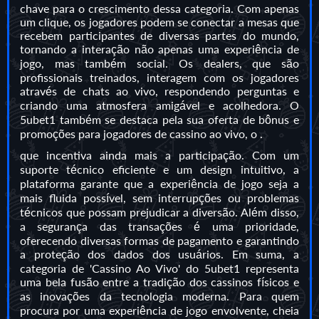
chave para o crescimento dessa categoria. Com apenas
um clique, os jogadores podem se conectar a mesas que
recebem participantes de diversas partes do mundo,
tornando a interação não apenas uma experiência de
jogo, mas também social. Os dealers, que são
profissionais treinados, interagem com os jogadores
através de chats ao vivo, respondendo perguntas e
criando uma atmosfera amigável e acolhedora. O
5ubet1 também se destaca pela sua oferta de bônus e
promoções para jogadores de cassino ao vivo, o .
que incentiva ainda mais a participação. Com um
suporte técnico eficiente e um design intuitivo, a
plataforma garante que a experiência de jogo seja a
mais fluida possível, sem interrupções ou problemas
técnicos que possam prejudicar a diversão. Além disso,
a segurança das transações é uma prioridade,
oferecendo diversas formas de pagamento e garantindo
a proteção dos dados dos usuários. Em suma, a
categoria de 'Cassino Ao Vivo' do 5ubet1 representa
uma bela fusão entre a tradição dos cassinos físicos e
as inovações da tecnologia moderna. Para quem
procura por uma experiência de jogo envolvente, cheia