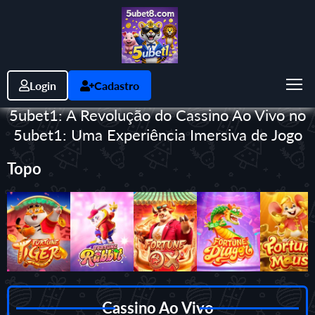
Login
Cadastro
5ubet1: A Revolução do Cassino Ao Vivo no
5ubet1: Uma Experiência Imersiva de Jogo
Topo
Cassino Ao Vivo