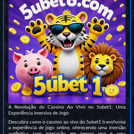
A Revolução do Cassino Ao Vivo no 5ubet1: Uma
Experiência Imersiva de Jogo
Descubra como o cassino ao vivo do 5ubet1 transforma
a experiência de jogo online, oferecendo uma imersão
autêntica com interação em tempo real e uma